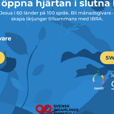
 öppna hjärtan i slutna
esus i 60 länder på 100 språk. Bli månadsgivare – e
skapa lärjungar tillsammans med IBRA.
vare
SW