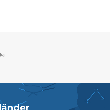
ska
 länder