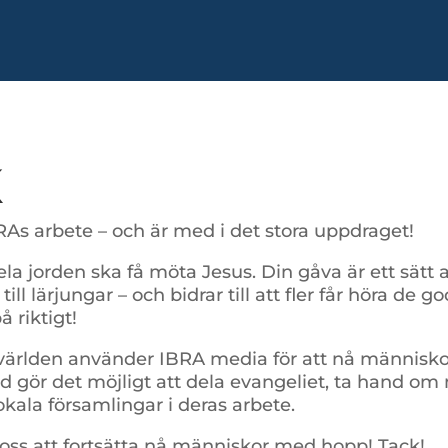
K
IBRAs arbete – och är med i det stora uppdraget!
ela jorden ska få möta Jesus. Din gåva är ett sätt a
lk till lärjungar – och bidrar till att fler får höra de
 riktigt!
ärlden använder IBRA media för att nå människor 
töd gör det möjligt att dela evangeliet, ta hand o
okala församlingar i deras arbete.
er oss att fortsätta nå människor med hopp! Tack!