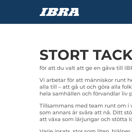
STORT TAC
för att du valt att ge en gåva till 
Vi arbetar för att människor runt h
alla till – att gå ut och göra alla fo
hela samhällen och förvandlar liv på
Tillsammans med team runt om i v
som annars är svåra att nå. Ditt s
att växa som lärjungar och stötta l
Varje insats, stor som liten, hjälp