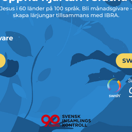
esus i 60 länder på 100 språk. Bli månadsgivare – e
skapa lärjungar tillsammans med IBRA.
vare
SW