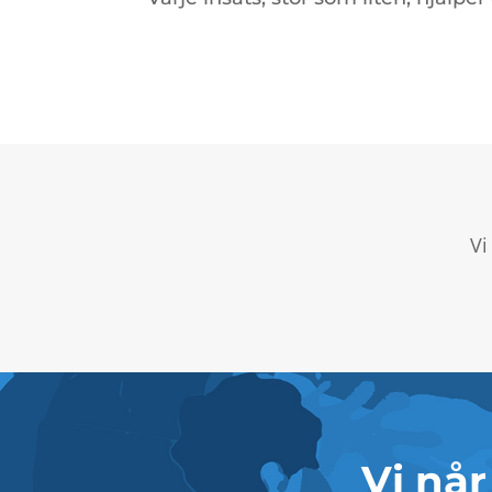
Vi
Vi når